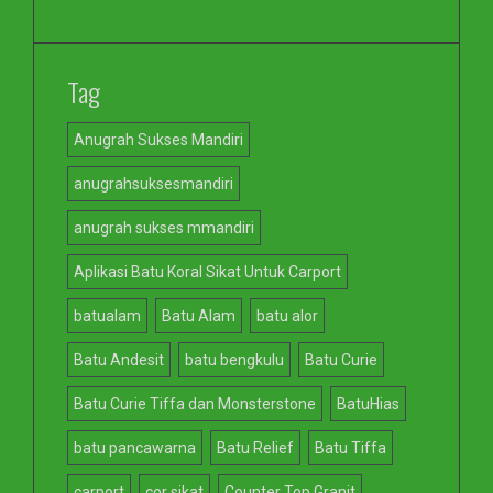
Tag
Anugrah Sukses Mandiri
anugrahsuksesmandiri
anugrah sukses mmandiri
Aplikasi Batu Koral Sikat Untuk Carport
batualam
Batu Alam
batu alor
Batu Andesit
batu bengkulu
Batu Curie
Batu Curie Tiffa dan Monsterstone
BatuHias
batu pancawarna
Batu Relief
Batu Tiffa
carport
cor sikat
Counter Top Granit