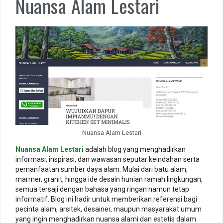
Nuansa Alam Lestari
Meja Washtafel Water Fall Mini dari Batu Alam: Elegan dan Taha
Lama
Nuansa Alam Lestari
Nuansa Alam Lestari
adalah blog yang menghadirkan
informasi, inspirasi, dan wawasan seputar keindahan serta
pemanfaatan sumber daya alam. Mulai dari batu alam,
marmer, granit, hingga ide desain hunian ramah lingkungan,
semua tersaji dengan bahasa yang ringan namun tetap
informatif. Blog ini hadir untuk memberikan referensi bagi
pecinta alam, arsitek, desainer, maupun masyarakat umum
yang ingin menghadirkan nuansa alami dan estetis dalam