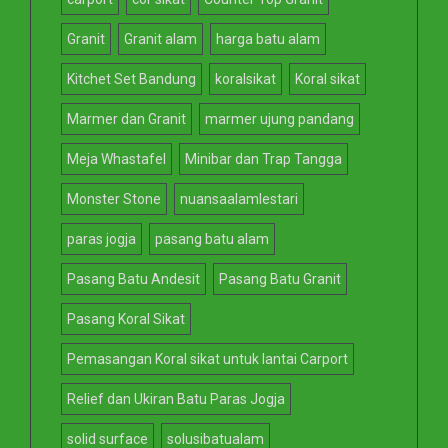
Granit
Granit alam
harga batu alam
Kitchet Set Bandung
koralsikat
Koral sikat
Marmer dan Granit
marmer ujung pandang
Meja Whastafel
Minibar dan Trap Tangga
Monster Stone
nuansaalamlestari
paras jogja
pasang batu alam
Pasang Batu Andesit
Pasang Batu Granit
Pasang Koral Sikat
Pemasangan Koral sikat untuk lantai Carport
Relief dan Ukiran Batu Paras Jogja
solid surface
solusibatualam