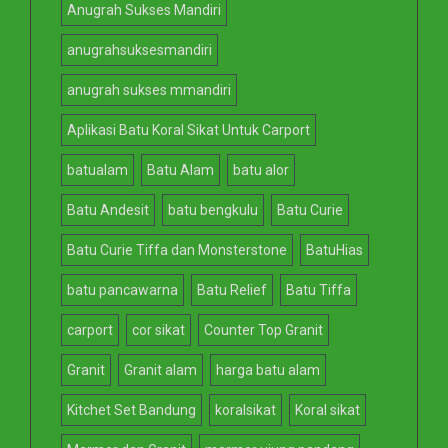
Anugrah Sukses Mandiri
anugrahsuksesmandiri
anugrah sukses mmandiri
Aplikasi Batu Koral Sikat Untuk Carport
batualam
Batu Alam
batu alor
Batu Andesit
batu bengkulu
Batu Curie
Batu Curie Tiffa dan Monsterstone
BatuHias
batu pancawarna
Batu Relief
Batu Tiffa
carport
cor sikat
Counter Top Granit
Granit
Granit alam
harga batu alam
Kitchet Set Bandung
koralsikat
Koral sikat