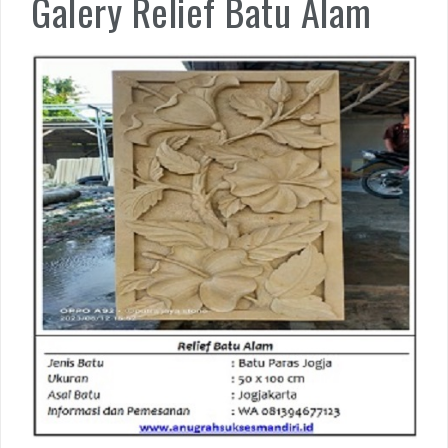
Galery Relief Batu Alam
Meja Washtafel Water Fall Mini dari Batu Alam: Elegan dan Taha
Lama