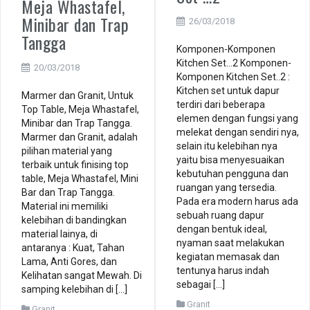
Meja Whastafel,
Minibar dan Trap
26/03/2018
Tangga
Komponen-Komponen
Kitchen Set…2 Komponen-
20/03/2018
Komponen Kitchen Set..2 :
Kitchen set untuk dapur
Marmer dan Granit, Untuk
terdiri dari beberapa
Top Table, Meja Whastafel,
elemen dengan fungsi yang
Minibar dan Trap Tangga.
melekat dengan sendiri nya,
Marmer dan Granit, adalah
selain itu kelebihan nya
pilihan material yang
yaitu bisa menyesuaikan
terbaik untuk finising top
kebutuhan pengguna dan
table, Meja Whastafel, Mini
ruangan yang tersedia.
Bar dan Trap Tangga.
Pada era modern harus ada
Material ini memiliki
sebuah ruang dapur
kelebihan di bandingkan
dengan bentuk ideal,
material lainya, di
nyaman saat melakukan
antaranya : Kuat, Tahan
kegiatan memasak dan
Lama, Anti Gores, dan
tentunya harus indah
Kelihatan sangat Mewah. Di
sebagai […]
samping kelebihan di […]
Granit
Granit