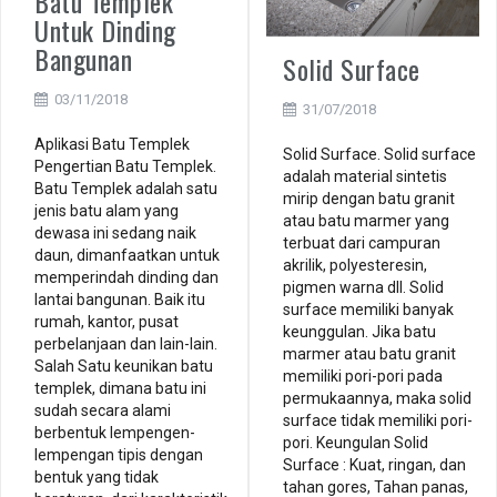
Batu Templek
Untuk Dinding
Bangunan
Solid Surface
03/11/2018
31/07/2018
Aplikasi Batu Templek
Solid Surface. Solid surface
Pengertian Batu Templek.
adalah material sintetis
Batu Templek adalah satu
mirip dengan batu granit
jenis batu alam yang
atau batu marmer yang
dewasa ini sedang naik
terbuat dari campuran
daun, dimanfaatkan untuk
akrilik, polyesteresin,
memperindah dinding dan
pigmen warna dll. Solid
lantai bangunan. Baik itu
surface memiliki banyak
rumah, kantor, pusat
keunggulan. Jika batu
perbelanjaan dan lain-lain.
marmer atau batu granit
Salah Satu keunikan batu
memiliki pori-pori pada
templek, dimana batu ini
permukaannya, maka solid
sudah secara alami
surface tidak memiliki pori-
berbentuk lempengen-
pori. Keungulan Solid
lempengan tipis dengan
Surface : Kuat, ringan, dan
bentuk yang tidak
tahan gores, Tahan panas,