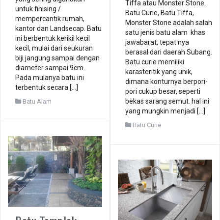
Tiffa atau Monster Stone.
untuk finising /
Batu Curie, Batu Tiffa,
mempercantik rumah,
Monster Stone adalah salah
kantor dan Landsecap. Batu
satu jenis batu alam khas
ini berbentuk kerikil kecil
jawabarat, tepat nya
kecil, mulai dari seukuran
berasal dari daerah Subang.
biji jangung sampai dengan
Batu curie memiliki
diameter sampai 9cm.
karasteritik yang unik,
Pada mulanya batu ini
dimana konturnya berpori-
terbentuk secara […]
pori cukup besar, seperti
bekas sarang semut. hal ini
Batu Alam
yang mungkin menjadi […]
Batu Curie