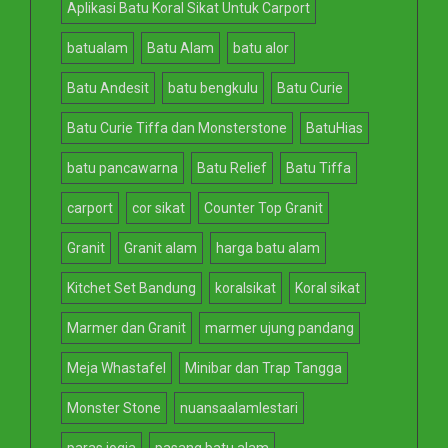
Aplikasi Batu Koral Sikat Untuk Carport
batualam
Batu Alam
batu alor
Batu Andesit
batu bengkulu
Batu Curie
Batu Curie Tiffa dan Monsterstone
BatuHias
batu pancawarna
Batu Relief
Batu Tiffa
carport
cor sikat
Counter Top Granit
Granit
Granit alam
harga batu alam
Kitchet Set Bandung
koralsikat
Koral sikat
Marmer dan Granit
marmer ujung pandang
Meja Whastafel
Minibar dan Trap Tangga
Monster Stone
nuansaalamlestari