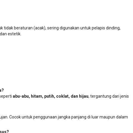
 tidak beraturan (acak), sering digunakan untuk pelapis dinding,
dan estetik.
a?
seperti
abu-abu, hitam, putih, coklat, dan hijau
, tergantung dari jenis
jan. Cocok untuk penggunaan jangka panjang di luar maupun dalam
usus?