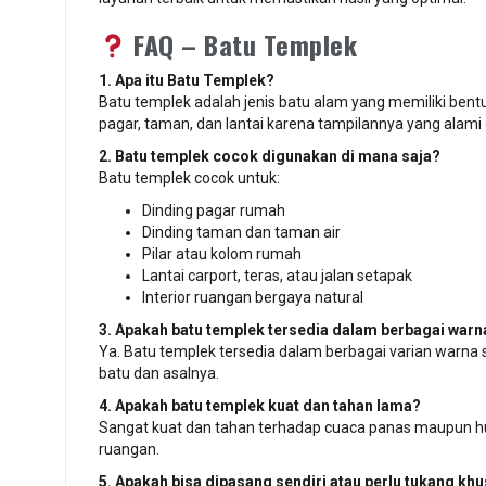
FAQ – Batu Templek
1. Apa itu Batu Templek?
Batu templek adalah jenis batu alam yang memiliki bentuk
pagar, taman, dan lantai karena tampilannya yang alami 
2. Batu templek cocok digunakan di mana saja?
Batu templek cocok untuk:
Dinding pagar rumah
Dinding taman dan taman air
Pilar atau kolom rumah
Lantai carport, teras, atau jalan setapak
Interior ruangan bergaya natural
3. Apakah batu templek tersedia dalam berbagai warn
Ya. Batu templek tersedia dalam berbagai varian warna 
batu dan asalnya.
4. Apakah batu templek kuat dan tahan lama?
Sangat kuat dan tahan terhadap cuaca panas maupun hu
ruangan.
5. Apakah bisa dipasang sendiri atau perlu tukang kh