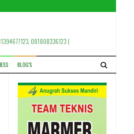
 081394677123, 081808336123 |
NESS
BLOG’S