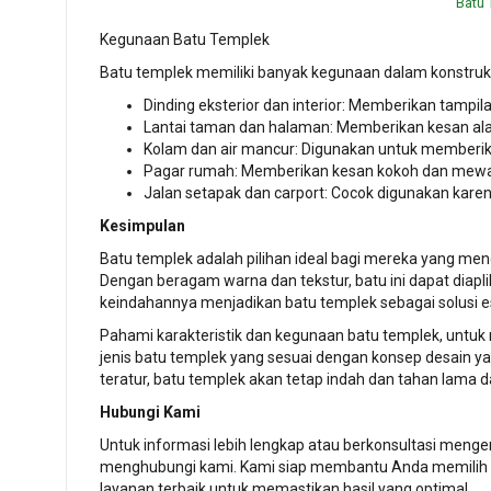
Batu
Kegunaan Batu Templek
Batu templek memiliki banyak kegunaan dalam konstruks
Dinding eksterior dan interior: Memberikan tampil
Lantai taman dan halaman: Memberikan kesan ala
Kolam dan air mancur: Digunakan untuk memberik
Pagar rumah: Memberikan kesan kokoh dan mewah
Jalan setapak dan carport: Cocok digunakan karen
Kesimpulan
Batu templek adalah pilihan ideal bagi mereka yang m
Dengan beragam warna dan tekstur, batu ini dapat diapl
keindahannya menjadikan batu templek sebagai solusi es
Pahami karakteristik dan kegunaan batu templek, untu
jenis batu templek yang sesuai dengan konsep desain ya
teratur, batu templek akan tetap indah dan tahan lama 
Hubungi Kami
Untuk informasi lebih lengkap atau berkonsultasi meng
menghubungi kami. Kami siap membantu Anda memilih 
layanan terbaik untuk memastikan hasil yang optimal.