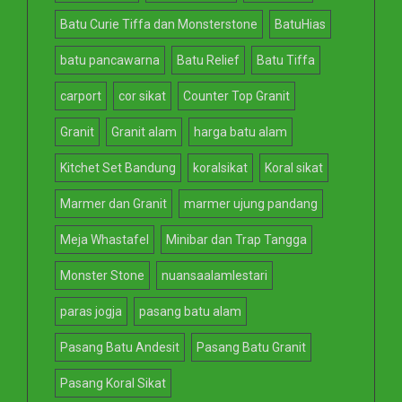
Batu Curie Tiffa dan Monsterstone
BatuHias
batu pancawarna
Batu Relief
Batu Tiffa
carport
cor sikat
Counter Top Granit
Granit
Granit alam
harga batu alam
Kitchet Set Bandung
koralsikat
Koral sikat
Marmer dan Granit
marmer ujung pandang
Meja Whastafel
Minibar dan Trap Tangga
Monster Stone
nuansaalamlestari
paras jogja
pasang batu alam
Pasang Batu Andesit
Pasang Batu Granit
Pasang Koral Sikat