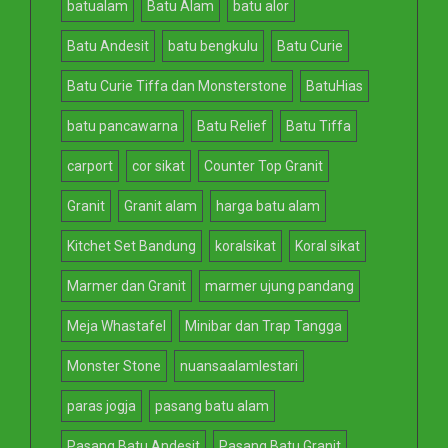
batualam
Batu Alam
batu alor
Batu Andesit
batu bengkulu
Batu Curie
Batu Curie Tiffa dan Monsterstone
BatuHias
batu pancawarna
Batu Relief
Batu Tiffa
carport
cor sikat
Counter Top Granit
Granit
Granit alam
harga batu alam
Kitchet Set Bandung
koralsikat
Koral sikat
Marmer dan Granit
marmer ujung pandang
Meja Whastafel
Minibar dan Trap Tangga
Monster Stone
nuansaalamlestari
paras jogja
pasang batu alam
Pasang Batu Andesit
Pasang Batu Granit