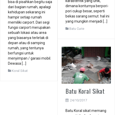
karasteritik yang unik,
bisa di pisahkan begitu saja
dimana konturnya berpori-
dari bagian rumah, apalagi
pori cukup besar, seperti
kehidupan sekarang ini
bekas sarang semut. hal ini
hampir setiap rumah
yang mungkin menjadi […]
memiliki carport. Dari segi
fungsi carport merupakan
Batu Curie
sebuah lokasi atau area
yang biasanya terletak di
depan atau di samping
rumah, yang tentunya
berfungsi untuk
menyimpan / garasi mobil.
Dewasa […]
Koral Sikat
Batu Koral Sikat
24/10/2017
Batu Koral sikat memang