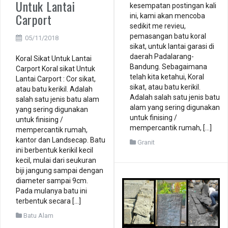
Untuk Lantai
kesempatan postingan kali
Carport
ini, kami akan mencoba
sedikit me revieu,
pemasangan batu koral
05/11/2018
sikat, untuk lantai garasi di
daerah Padalarang-
Koral Sikat Untuk Lantai
Bandung. Sebagaimana
Carport Koral sikat Untuk
telah kita ketahui, Koral
Lantai Carport : Cor sikat,
sikat, atau batu kerikil.
atau batu kerikil. Adalah
Adalah salah satu jenis batu
salah satu jenis batu alam
alam yang sering digunakan
yang sering digunakan
untuk finising /
untuk finising /
mempercantik rumah, […]
mempercantik rumah,
kantor dan Landsecap. Batu
Granit
ini berbentuk kerikil kecil
kecil, mulai dari seukuran
biji jangung sampai dengan
diameter sampai 9cm.
Pada mulanya batu ini
terbentuk secara […]
Batu Alam