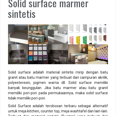
Solid surface marmer
Model-Model Batu Alam Dinding Teras Rumah yang Estetik. bagi
sintetis
ke dua
Solid surface adalah material sintetis mirip dengan batu
granit atau batu marmer yang terbuat dari campuran akrilik,
polyesteresin, pigmen warna dll. Solid surface memiliki
banyak keunggulan. Jika batu marmer atau batu granit
memiliki pori-pori pada permukaannya, maka solid surface
tidak memiliki pori-pori.
Solid Surface adalah terobosan terbaru sebagai alternatif
untuk meja kitchen, counter top, meja washtafel dan lain-lain.