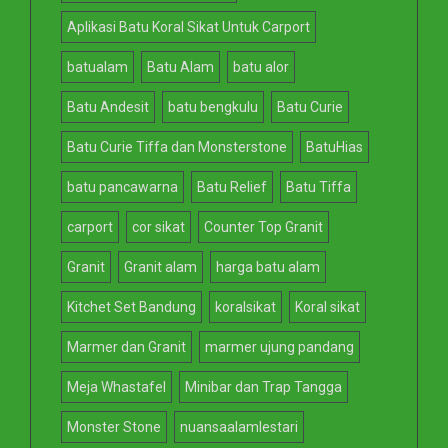
Aplikasi Batu Koral Sikat Untuk Carport
batualam
Batu Alam
batu alor
Batu Andesit
batu bengkulu
Batu Curie
Batu Curie Tiffa dan Monsterstone
BatuHias
batu pancawarna
Batu Relief
Batu Tiffa
carport
cor sikat
Counter Top Granit
Granit
Granit alam
harga batu alam
Kitchet Set Bandung
koralsikat
Koral sikat
Marmer dan Granit
marmer ujung pandang
Meja Whastafel
Minibar dan Trap Tangga
Monster Stone
nuansaalamlestari